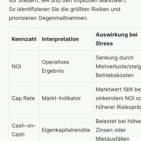
vor Steuern, IRR und den impliziten Marktwert.
So identifizieren Sie die größten Risiken und
priorisieren Gegenmaßnahmen.
Auswirkung bei
Kennzahl
Interpretation
Stress
Senkung durch
Operatives
NOI
Mietverluste/stei
Ergebnis
Betriebskosten
Marktwert fällt be
Cap Rate
Markt-Indikator
sinkendem NOI o
höherer Risikoprä
Belastet bei höhe
Cash-on-
Eigenkapitalrendite
Zinsen oder
Cash
Mietausfällen