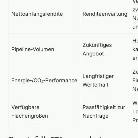
Ve
z
Nettoanfangsrendite
Renditeerwartung
N
u
Ho
Zukünftiges
Pipeline‑Volumen
ka
Angebot
e
Ze
Langfristiger
Energie‑/CO₂‑Performance
Fi
Werterhalt
N
Wi
Verfügbare
Passfähigkeit zur
Lo
Flächengrößen
Nachfrage
Pr